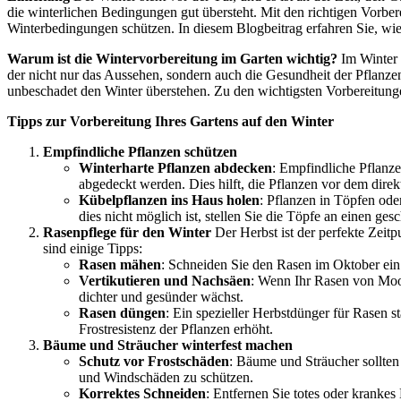
die winterlichen Bedingungen gut übersteht. Mit den richtigen Vorb
Winterbedingungen schützen. In diesem Blogbeitrag erfahren Sie, wie
Warum ist die Wintervorbereitung im Garten wichtig?
Im Winter 
der nicht nur das Aussehen, sondern auch die Gesundheit der Pflanzen 
unbeschadet den Winter überstehen. Zu den wichtigsten Vorbereitung
Tipps zur Vorbereitung Ihres Gartens auf den Winter
Empfindliche Pflanzen schützen
Winterharte Pflanzen abdecken
: Empfindliche Pflanze
abgedeckt werden. Dies hilft, die Pflanzen vor dem direk
Kübelpflanzen ins Haus holen
: Pflanzen in Töpfen oder
dies nicht möglich ist, stellen Sie die Töpfe an einen ge
Rasenpflege für den Winter
Der Herbst ist der perfekte Zeit
sind einige Tipps:
Rasen mähen
: Schneiden Sie den Rasen im Oktober ein l
Vertikutieren und Nachsäen
: Wenn Ihr Rasen von Moos 
dichter und gesünder wächst.
Rasen düngen
: Ein spezieller Herbstdünger für Rasen 
Frostresistenz der Pflanzen erhöht.
Bäume und Sträucher winterfest machen
Schutz vor Frostschäden
: Bäume und Sträucher sollten
und Windschäden zu schützen.
Korrektes Schneiden
: Entfernen Sie totes oder kranke