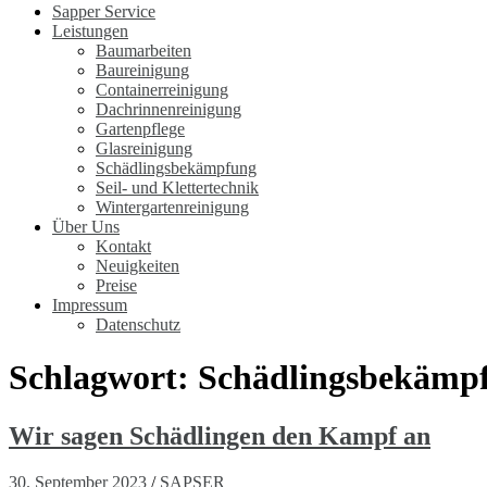
Sapper Service
Leistungen
Baumarbeiten
Baureinigung
Containerreinigung
Dachrinnenreinigung
Gartenpflege
Glasreinigung
Schädlingsbekämpfung
Seil- und Klettertechnik
Wintergartenreinigung
Über Uns
Kontakt
Neuigkeiten
Preise
Impressum
Datenschutz
Schlagwort:
Schädlingsbekämpf
Wir sagen Schädlingen den Kampf an
30. September 2023
/
SAPSER