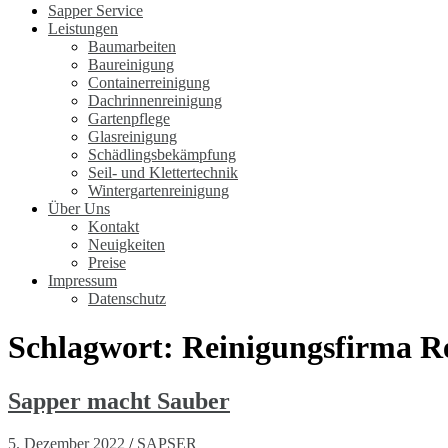
Sapper Service
Leistungen
Baumarbeiten
Baureinigung
Containerreinigung
Dachrinnenreinigung
Gartenpflege
Glasreinigung
Schädlingsbekämpfung
Seil- und Klettertechnik
Wintergartenreinigung
Über Uns
Kontakt
Neuigkeiten
Preise
Impressum
Datenschutz
Schlagwort:
Reinigungsfirma R
Sapper macht Sauber
5. Dezember 2022
/
SAPSER