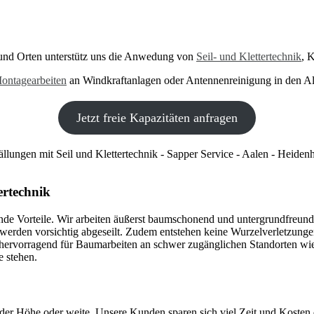
 und Orten unterstütz uns die Anwedung von
Seil- und Klettertechnik
, 
ontagearbeiten
an Windkraftanlagen oder Antennenreinigung in den A
Jetzt freie Kapazitäten anfragen
ertechnik
ende Vorteile. Wir arbeiten äußerst baumschonend und untergrundfreun
erden vorsichtig abgeseilt. Zudem entstehen keine Wurzelverletzung
 hervorragend für Baumarbeiten an schwer zugänglichen Standorten wi
e stehen.
der Höhe oder weite. Unsere Kunden sparen sich viel Zeit und Kosten d