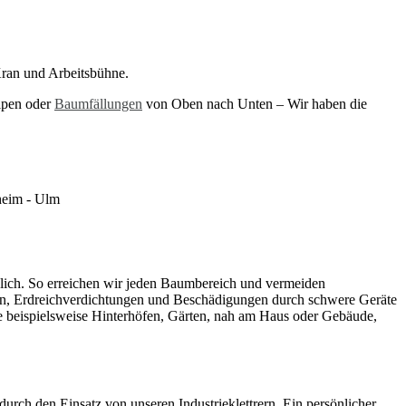
Kran und Arbeitsbühne.
lpen oder
Baumfällungen
von Oben nach Unten – Wir haben die
dlich. So erreichen wir jeden Baumbereich und vermeiden
en, Erdreichverdichtungen und Beschädigungen durch schwere Geräte
e beispielsweise Hinterhöfen, Gärten, nah am Haus oder Gebäude,
urch den Einsatz von unseren Industrieklettrern. Ein persönlicher