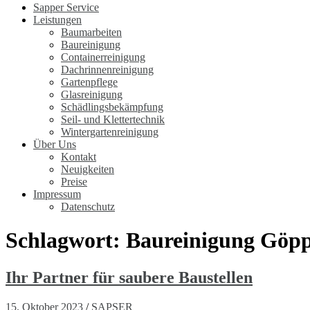
Sapper Service
Leistungen
Baumarbeiten
Baureinigung
Containerreinigung
Dachrinnenreinigung
Gartenpflege
Glasreinigung
Schädlingsbekämpfung
Seil- und Klettertechnik
Wintergartenreinigung
Über Uns
Kontakt
Neuigkeiten
Preise
Impressum
Datenschutz
Schlagwort:
Baureinigung Göp
Ihr Partner für saubere Baustellen
15. Oktober 2023
/
SAPSER