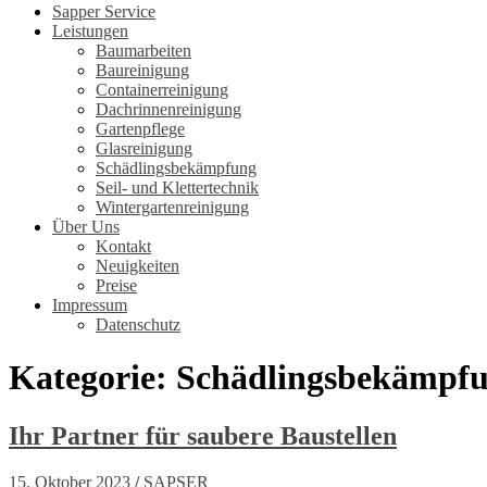
Sapper Service
Leistungen
Baumarbeiten
Baureinigung
Containerreinigung
Dachrinnenreinigung
Gartenpflege
Glasreinigung
Schädlingsbekämpfung
Seil- und Klettertechnik
Wintergartenreinigung
Über Uns
Kontakt
Neuigkeiten
Preise
Impressum
Datenschutz
Kategorie:
Schädlingsbekämpf
Ihr Partner für saubere Baustellen
15. Oktober 2023
/
SAPSER