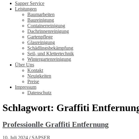
Sapper Service
Leistungen
Baumarbeiten
Baureinigung
Containerreinigung
Dachrinnenreinigung
Gartenpflege
Glasreinigung
Schädlingsbekämpfung
Seil- und Klettertechnik
Wintergartenreinigung
Über Uns
Kontakt
Neuigkeiten
Preise
Impressum
Datenschutz
Schlagwort:
Graffiti Entfernun
Professionlle Graffiti Entfernung
10. Juli 2024
/
SAPSER