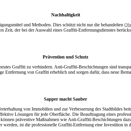
Nachhaltigkeit
inigungsmittel und Methoden. Dies schützt nicht nur die behandelten
Obe
en Zeit, der bei der Auswahl eines Graffiti-Entfernungsdienstes berücksi
Prävention und Schutz
eutes Graffiti zu verhindern. Anti-Graffiti-Beschichtungen sind transp
tige Entfernung von Graffiti erheblich und sorgen dafür, dass neue Bem
Sapper macht Sauber
r Werterhaltung von Immobilien und zur Verbesserung des Stadtbildes b
ffektive Lösungen für jede Oberfläche. Die Beauftragung eines profession
 können präventive Maßnahmen wie Anti-Graffiti-Beschichtungen dazu b
erden, ist die professionelle Graffiti-Entfernung eine Investition in 